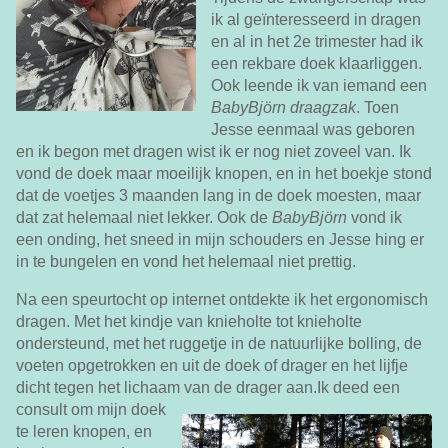
ik al geïnteresseerd in dragen
en al in het 2e trimester had ik
een rekbare doek klaarliggen.
Ook leende ik van iemand een
BabyBjörn draagzak
. Toen
Jesse eenmaal was geboren
en ik begon met dragen wist ik er nog niet zoveel van. Ik
vond de doek maar moeilijk knopen, en in het boekje stond
dat de voetjes 3 maanden lang in de doek moesten, maar
dat zat helemaal niet lekker. Ook de
BabyBjörn
vond ik
een onding, het sneed in mijn schouders en Jesse hing er
in te bungelen en vond het helemaal niet prettig.
Na een speurtocht op internet ontdekte ik het ergonomisch
dragen. Met het kindje van knieholte tot knieholte
ondersteund, met het ruggetje in de natuurlijke bolling, de
voeten opgetrokken en uit de doek of drager en het lijfje
dicht tegen het lichaam van de drager aan.
Ik deed een
consult om mijn doek
te leren knopen, en