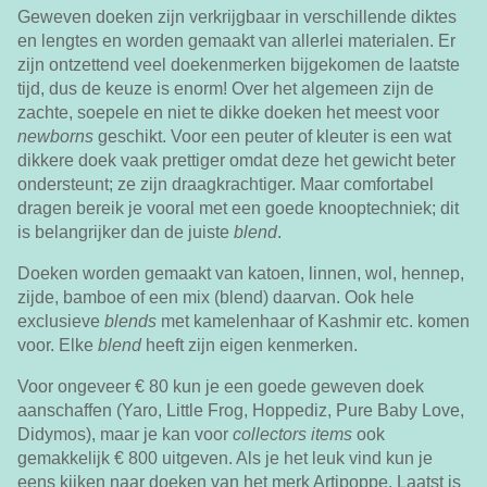
Geweven doeken zijn verkrijgbaar in verschillende diktes
en lengtes en worden gemaakt van allerlei materialen. Er
zijn ontzettend veel doekenmerken bijgekomen de laatste
tijd, dus de keuze is enorm! Over het algemeen zijn de
zachte, soepele en niet te dikke doeken het meest voor
newborns
geschikt. Voor een peuter of kleuter is een wat
dikkere doek vaak prettiger omdat deze het gewicht beter
ondersteunt; ze zijn draagkrachtiger. Maar comfortabel
dragen bereik je vooral met een goede knooptechniek; dit
is belangrijker dan de juiste
blend
.
Doeken worden gemaakt van katoen, linnen, wol, hennep,
zijde, bamboe of een mix (blend) daarvan. Ook hele
exclusieve
blends
met kamelenhaar of Kashmir etc. komen
voor. Elke
blend
heeft zijn eigen kenmerken.
Voor ongeveer € 80 kun je een goede geweven doek
aanschaffen (Yaro, Little Frog, Hoppediz, Pure Baby Love,
Didymos), maar je kan voor
collectors items
ook
gemakkelijk € 800 uitgeven. Als je het leuk vind kun je
eens kijken naar doeken van het merk Artipoppe. Laatst is