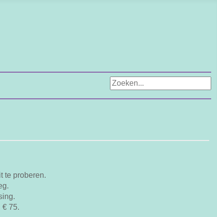
Zoeken...
t te proberen.
eg.
sing.
 € 75.